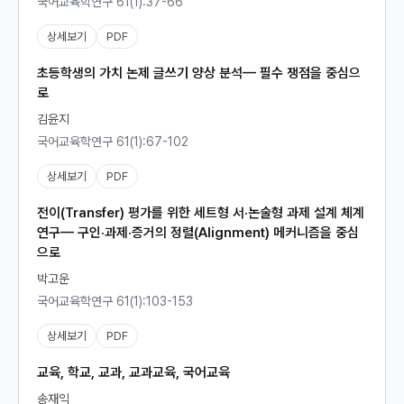
국어교육학연구 61(1):37-66
상세보기
PDF
초등학생의 가치 논제 글쓰기 양상 분석— 필수 쟁점을 중심으
로
김윤지
국어교육학연구 61(1):67-102
상세보기
PDF
전이(Transfer) 평가를 위한 세트형 서·논술형 과제 설계 체계
연구— 구인·과제·증거의 정렬(Alignment) 메커니즘을 중심
으로
박고운
국어교육학연구 61(1):103-153
상세보기
PDF
교육, 학교, 교과, 교과교육, 국어교육
송재익